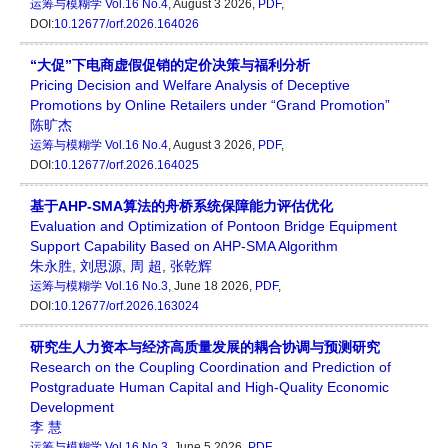
运筹与模糊学
Vol.16 No.4
, August 3 2026,
PDF
,
DOI:
10.12677/orf.2026.164026
“大促”下电商虚假促销的定价决策与福利分析
Pricing Decision and Welfare Analysis of Deceptive
Promotions by Online Retailers under “Grand Promotion”
陈旷杰
运筹与模糊学
Vol.16 No.4
, August 3 2026,
PDF
,
DOI:
10.12677/orf.2026.164025
基于AHP-SMA算法的舟桥系统保障能力评估优化
Evaluation and Optimization of Pontoon Bridge Equipment
Support Capability Based on AHP-SMA Algorithm
朱永胜
,
刘思源
,
周 超
,
张乾辉
运筹与模糊学
Vol.16 No.3
, June 18 2026,
PDF
,
DOI:
10.12677/orf.2026.163024
研究生人力资本与经济高质量发展的耦合协调与预测研究
Research on the Coupling Coordination and Prediction of
Postgraduate Human Capital and High-Quality Economic
Development
李 慧
运筹与模糊学
Vol.16 No.3
, June 5 2026,
PDF
,