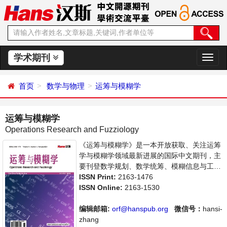
学术期刊
切
换
导
首页
数学与物理
运筹与模糊学
航
运筹与模糊学
Operations Research and Fuzziology
《运筹与模糊学》是一本开放获取、关注运筹
学与模糊学领域最新进展的国际中文期刊，主
要刊登数学规划、数学统筹、模糊信息与工
程、模糊管理学相关内容的学术论文和成果评
ISSN Print:
2163-1476
述。本刊支持思想创新、学术创新，倡导科
ISSN Online:
2163-1530
学，繁荣学术，集学术性、思想性为一体，旨
在给世界范围内的科学家、学者、科研人员提
编辑邮箱:
orf@hanspub.org
微信号：
hansi-
供一个传播、分享和讨论运筹与模糊学领域内
zhang