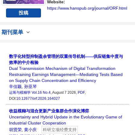
不同方向问题与发展的交流平台。
Website:
https://www.hanspub.org/journal/ORF.html
投稿
期刊菜单
数字化转型抑制盈余管理的双重传导机制——供应链集中度与
效率的中介检验
Dual Transmission Mechanism of Digital Transformation
Restraining Earnings Management—Mediating Tests Based
on Supply Chain Concentration and Efficiency
辛佳颖
,
孙亚琴
运筹与模糊学
Vol.16 No.4
, August 7 2026,
PDF
,
DOI:
10.12677/orf.2026.164027
收益模糊与混合更新产业集群合作演化博弈
Uncertainty and Hybrid Update in the Evolutionary Game of
Industrial Cluster Cooperation
胡贤荣
,
黄小庆
科研立项经费支持