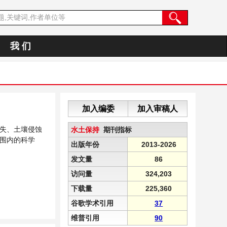
我 们
加入编委
加入审稿人
失、土壤侵蚀
水土保持
期刊指标
围内的科学
出版年份
2013-2026
发文量
86
访问量
324,203
下载量
225,360
谷歌学术引用
37
维普引用
90