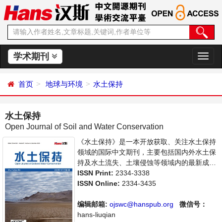
学术期刊
切
换
导
首页
地球与环境
水土保持
航
水土保持
Open Journal of Soil and Water Conservation
《水土保持》是一本开放获取、关注水土保持
领域的国际中文期刊，主要包括国内外水土保
持及水土流失、土壤侵蚀等领域内的最新成果
介绍，学者讨论，某一领域的研究进展和专业
ISSN Print:
2334-3338
评论等多方面的内容，旨在给世界范围内的科
ISSN Online:
2334-3435
学家、学者、科研人员提供一个传播、分享和
讨论水土保持领域内不同方向问题与发展的交
编辑邮箱:
ojswc@hanspub.org
微信号：
流平台。
hans-liuqian