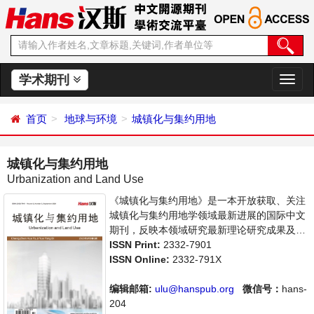
学术期刊
切
换
导
首页
地球与环境
城镇化与集约用地
航
城镇化与集约用地
Urbanization and Land Use
《城镇化与集约用地》是一本开放获取、关注
城镇化与集约用地学领域最新进展的国际中文
期刊，反映本领域研究最新理论研究成果及其
在管理和生产实践中的应用成果，主要刊登城
ISSN Print:
2332-7901
镇化与集约用地学方面的学术论文、成果报道
ISSN Online:
2332-791X
及评述等。本刊支持思想创新、学术创新，倡
导科学，繁荣学术，集学术性、思想性、实践
编辑邮箱:
ulu@hanspub.org
微信号：
hans-
性为一体，旨在给世界范围内的科学家、学
204