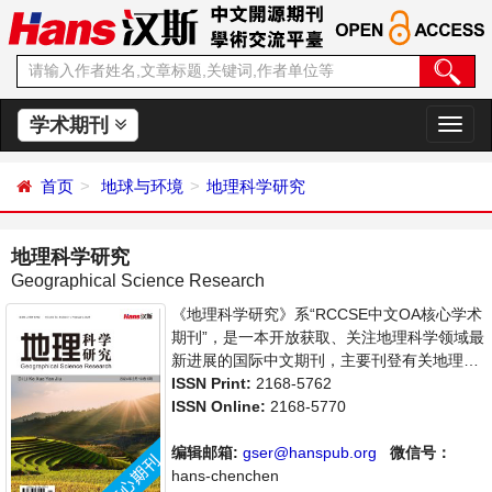
学术期刊
切
换
导
首页
地球与环境
地理科学研究
航
地理科学研究
Geographical Science Research
《地理科学研究》系“RCCSE中文OA核心学术
期刊”，是一本开放获取、关注地理科学领域最
新进展的国际中文期刊，主要刊登有关地理
学、自然地理学、生物地理学等领域的论文，
ISSN Print:
2168-5762
反映国内该领域的最新研究动态。本刊旨在给
ISSN Online:
2168-5770
世界范围内的科学家、学者、科研人员提供一
个传播、分享和讨论地球科学领域内不同方向
编辑邮箱:
gser@hanspub.org
微信号：
问题与发展的交流平台。
hans-chenchen