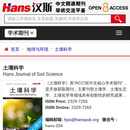
学术期刊
切
换
导
首页
地球与环境
土壤科学
航
土壤科学
Hans Journal of Soil Science
《土壤科学》系“RCCSE中文核心学术期刊”，
是开放获取期刊，主要刊登土壤学、土壤生态
学、土壤化学等领域具有创新性的研究成果及
前沿报道，旨在给世界范围内的科学家、学
ISSN Print:
2329-7255
者、科研人员提供一个传播、分享和讨论土壤
ISSN Online:
2329-7263
科学领域内不同方向问题与发展的交流平台。
编辑邮箱:
hjss@hanspub.org
微信号：
hans-204