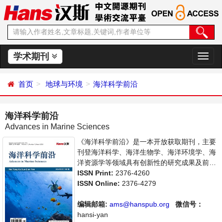
学术期刊
切
换
导
首页
地球与环境
海洋科学前沿
航
海洋科学前沿
Advances in Marine Sciences
《海洋科学前沿》是一本开放获取期刊，主要
刊登海洋科学、海洋生物学、海洋环境学、海
洋资源学等领域具有创新性的研究成果及前沿
报道，旨在给世界范围内的科学家、学者、科
ISSN Print:
2376-4260
研人员提供一个传播、分享和讨论海洋科学领
ISSN Online:
2376-4279
域内不同方向问题与发展的交流平台。
编辑邮箱:
ams@hanspub.org
微信号：
hansi-yan