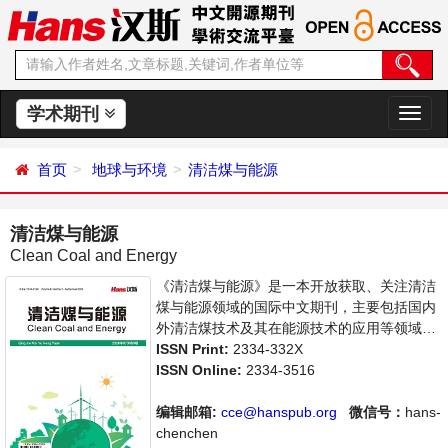
学术期刊
切
换
导
首页
地球与环境
清洁煤与能源
航
清洁煤与能源
Clean Coal and Energy
《清洁煤与能源》是一本开放获取、关注清洁
煤与能源领域的国际中文期刊，主要包括国内
外清洁煤技术及其在能源技术的应用等领域最
新成果介绍，学者讨论，某一领域的研究进展
ISSN Print:
2334-332X
和专业评论等多方面的内容，旨在给世界范围
ISSN Online:
2334-3516
内的科学家、学者、科研人员提供一个传播、
分享和讨论清洁煤领域内不同方向问题与发展
编辑邮箱:
cce@hanspub.org
微信号：
hans-
的交流平台。
chenchen