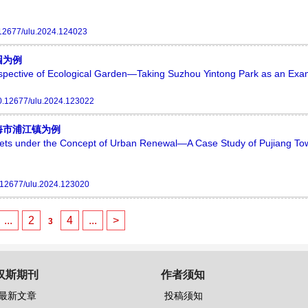
12677/ulu.2024.124023
园为例
rspective of Ecological Garden—Taking Suzhou Yintong Park as an Exa
0.12677/ulu.2024.123022
海市浦江镇为例
ets under the Concept of Urban Renewal—A Case Study of Pujiang To
.12677/ulu.2024.123020
...
2
4
...
>
3
汉斯期刊
作者须知
最新文章
投稿须知