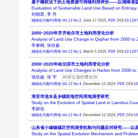
基于熵权法下的土地资源可持续利用评价——以湖南省
Evaluation of Sustainable Land Use Based on Entrop
刘朝君
,
李 丹
城镇化与集约用地
Vol.13 No.2
, June 17 2025,
PDF
,
DOI:
10.1267
2000~2020年齐齐哈尔市土地利用变化分析
Analysis of Land Use Change in Qiqihar from 2000 to
常睿桐
,
张欣扬
城镇化与集约用地
Vol.13 No.1
, March 5 2025,
PDF
,
DOI:
10.1267
2000~2020年哈尔滨市土地利用变化分析
Analysis of Land Use Changes in Harbin from 2000 to
张欣扬
,
张 宇
科研立项经费支持
城镇化与集约用地
Vol.12 No.4
, December 12 2024,
PDF
,
DOI:
10
淮安市涟水县乡镇驻地空间用地演变研究
Study on the Evolution of Spatial Land in Lianshui Coun
李妍佳
城镇化与集约用地
Vol.12 No.4
, December 12 2024,
PDF
,
DOI:
10
山东省小城镇镇区空间演变机制与问题应对研究——以
Study on the Spatial Evolution Mechanism and Probl