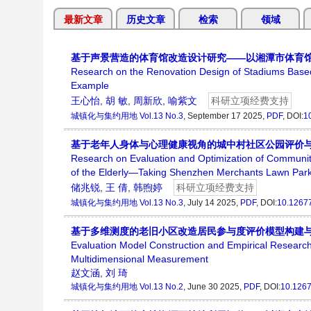
最新文章
历史文章
检索
领域
基于声景营造的体育馆改造设计研究——以湘潭市体育
Research on the Renovation Design of Stadiums Base
Example
王心怡
,
胡 敏
,
周新欣
,
喻紫文
科研立项经费支持
城镇化与集约用地
Vol.13 No.3
, September 17 2025,
PDF
,
DOI:
1
基于老年人身体与心理健康视角的城中村社区公园评价
Research on Evaluation and Optimization of Community
of the Elderly—Taking Shenzhen Merchants Lawn Par
储兆锐
,
王 倩
,
韩煦婷
科研立项经费支持
城镇化与集约用地
Vol.13 No.3
, July 14 2025,
PDF
,
DOI:
10.1267
基于多维测度的老旧小区改造居民参与度评价模型构建
Evaluation Model Construction and Empirical Research
Multidimensional Measurement
赵文涵
,
刘 琦
城镇化与集约用地
Vol.13 No.2
, June 30 2025,
PDF
,
DOI:
10.1267