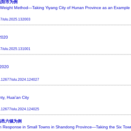
益阳市为例
y Weight Method—Taking Yiyang City of Hunan Province as an Example
7/ulu.2025.132003
 2020
7/ulu.2025.131001
 2020
.12677/ulu.2024.124027
ty, Huai’an City
.12677/ulu.2024.124025
昌邑六镇为例
em Response in Small Towns in Shandong Province—Taking the Six Tow