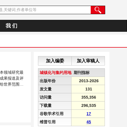
我 们
加入编委
加入审稿人
本领域研究最
城镇化与集约用地
期刊指标
成果报道及评
出版年份
2013-2026
给世界范围内
发文量
131
...
访问量
355,356
下载量
296,535
谷歌学术引用
17
维普引用
45