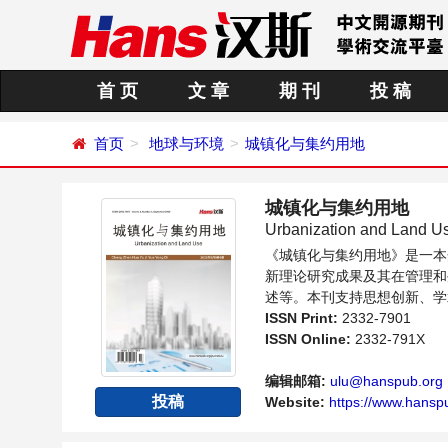
首 页
文 章
期 刊
投 稿
首页
地球与环境
城镇化与集约用地
城镇化与集约用地
Urbanization and Land U
《城镇化与集约用地》是一本
新理论研究成果及其在管理和
述等。本刊支持思想创新、学
的科学家、学者、科研人员提
ISSN Print:
2332-7901
ISSN Online:
2332-791X
编辑邮箱:
ulu@hanspub.org
投稿
Website:
https://www.hansp