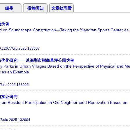
编委
投稿须知
文章处理费
馆为例
d on Soundscape Construction—Taking the Xiangtan Sports Center as
0.12677/ulu.2025.133007
与优化研究——以深圳市招商草坪公园为例
 Parks in Urban Villages Based on the Perspective of Physical and Me
k as an Example
7/ulu.2025.133005
与实证研究
 on Resident Participation in Old Neighborhood Renovation Based on
7/ulu.2025.132004