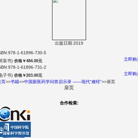
航
出版日期:2019
SBN:978-1-61896-730-5
立即购
(简装书)
价格￥484.00元
SBN:978-1-61896-731-2
立即购
(电子书)
价格￥203.00元
首页
>>
书籍
>>
中国新医药学问答启示录 ——现代“难经”
>>扉页
扉页
合作检索: