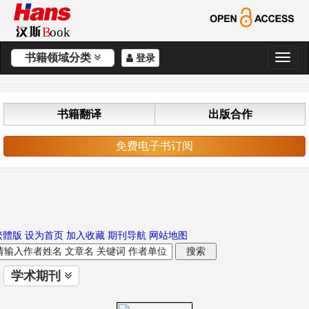
书籍领域分类
登录
切
换
导
航
书籍翻译
出版合作
免费电子书订阅
繁體版
设为首页
加入收藏
期刊导航
网站地图
学术期刊
切
换
导