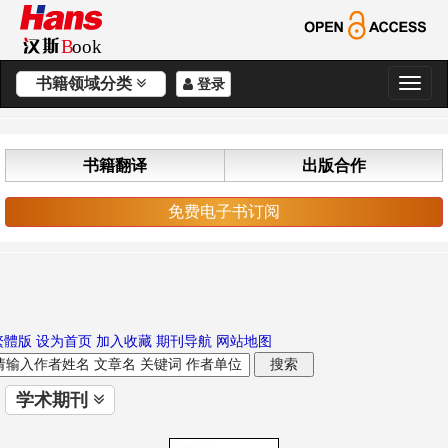
书籍领域分类
登录
切
换
导
航
书籍翻译
出版合作
免费电子书订阅
繁體版
设为首页
加入收藏
期刊导航
网站地图
学术期刊
切
换
导