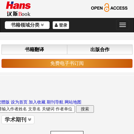
书籍领域分类
登录
切
换
导
航
书籍翻译
出版合作
免费电子书订阅
繁體版
设为首页
加入收藏
期刊导航
网站地图
学术期刊
切
换
导