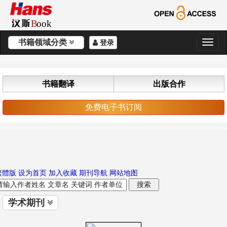
书籍领域分类
登录
切
换
导
航
书籍翻译
出版合作
免费电子书订阅
繁體版
设为首页
加入收藏
期刊导航
网站地图
学术期刊
切
换
导