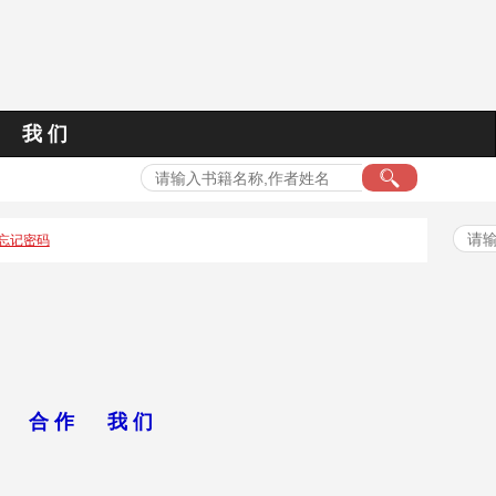
我 们
忘记密码
合 作
我 们