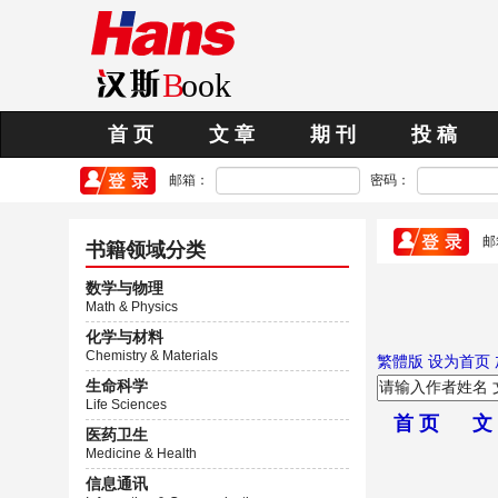
首 页
文 章
期 刊
投 稿
邮箱：
密码：
邮
书籍领域分类
数学与物理
Math & Physics
化学与材料
Chemistry & Materials
繁體版
设为首页
生命科学
Life Sciences
首 页
文
医药卫生
Medicine & Health
信息通讯