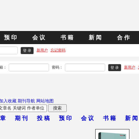
预 印
会 议
书 籍
新 闻
合 作
新用户
忘记密码
箱：
密码：
新用户
加入收藏
期刊导航
网站地图
 章
期 刊
投 稿
预 印
会 议
书 籍
新 闻