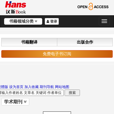
书籍领域分类
登录
切
换
导
航
书籍翻译
出版合作
免费电子书订阅
繁體版
设为首页
加入收藏
期刊导航
网站地图
学术期刊
切
换
导