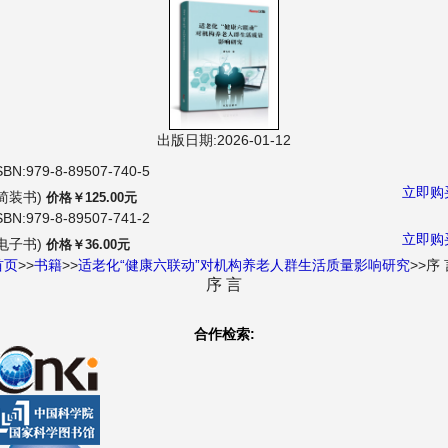
航
出版日期:2026-01-12
SBN:979-8-89507-740-5
立即购
(简装书)
价格￥125.00元
SBN:979-8-89507-741-2
立即购
(电子书)
价格￥36.00元
首页
>>
书籍
>>
适老化“健康六联动”对机构养老人群生活质量影响研究
>>序
序 言
合作检索: