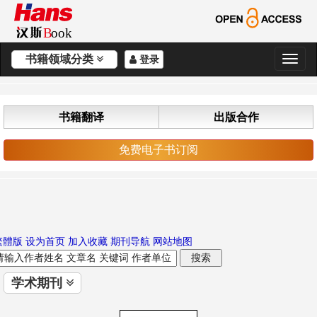
书籍领域分类
登录
切
换
导
航
书籍翻译
出版合作
免费电子书订阅
繁體版
设为首页
加入收藏
期刊导航
网站地图
学术期刊
切
换
导