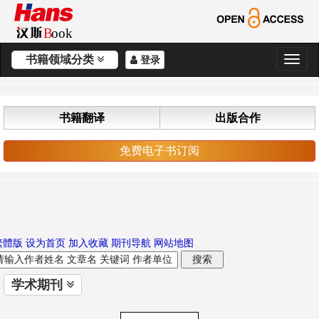
书籍领域分类
登录
切
换
导
航
书籍翻译
出版合作
免费电子书订阅
繁體版
设为首页
加入收藏
期刊导航
网站地图
学术期刊
切
换
导