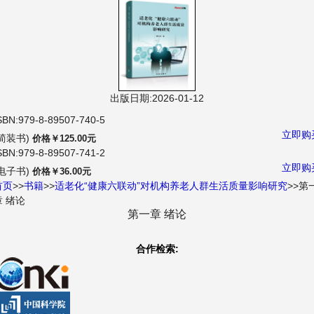
航
出版日期:2026-01-12
SBN:979-8-89507-740-5
立即购
(简装书)
价格￥125.00元
SBN:979-8-89507-741-2
立即购
(电子书)
价格￥36.00元
首页
>>
书籍
>>
适老化“健康六联动”对机构养老人群生活质量影响研究
>>第
章 绪论
第一章 绪论
合作检索: