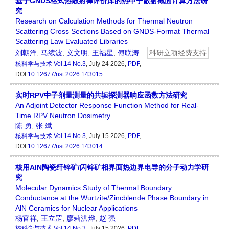
基于GNDS格式热散射律评价库的热中子散射截面计算方法研
究
Research on Calculation Methods for Thermal Neutron
Scattering Cross Sections Based on GNDS-Format Thermal
Scattering Law Evaluated Libraries
刘朝洋
,
马续波
,
义文明
,
王福星
,
傅联涛
科研立项经费支持
核科学与技术
Vol.14 No.3
, July 24 2026,
PDF
,
DOI:
10.12677/nst.2026.143015
实时RPV中子剂量测量的共轭探测器响应函数方法研究
An Adjoint Detector Response Function Method for Real-
Time RPV Neutron Dosimetry
陈 勇
,
张 斌
核科学与技术
Vol.14 No.3
, July 15 2026,
PDF
,
DOI:
10.12677/nst.2026.143014
核用AlN陶瓷纤锌矿/闪锌矿相界面热边界电导的分子动力学研
究
Molecular Dynamics Study of Thermal Boundary
Conductance at the Wurtzite/Zincblende Phase Boundary in
AlN Ceramics for Nuclear Applications
杨官祥
,
王立罡
,
廖莉洪烨
,
赵 强
核科学与技术
Vol.14 No.3
, July 15 2026,
PDF
,