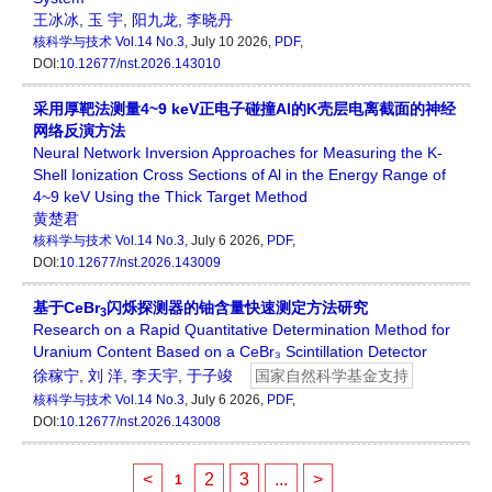
王冰冰
,
玉 宇
,
阳九龙
,
李晓丹
核科学与技术
Vol.14 No.3
, July 10 2026,
PDF
,
DOI:
10.12677/nst.2026.143010
采用厚靶法测量4~9 keV正电子碰撞Al的K壳层电离截面的神经
网络反演方法
Neural Network Inversion Approaches for Measuring the K-
Shell Ionization Cross Sections of Al in the Energy Range of
4~9 keV Using the Thick Target Method
黄楚君
核科学与技术
Vol.14 No.3
, July 6 2026,
PDF
,
DOI:
10.12677/nst.2026.143009
基于CeBr
闪烁探测器的铀含量快速测定方法研究
3
Research on a Rapid Quantitative Determination Method for
Uranium Content Based on a CeBr₃ Scintillation Detector
徐稼宁
,
刘 洋
,
李天宇
,
于子竣
国家自然科学基金支持
核科学与技术
Vol.14 No.3
, July 6 2026,
PDF
,
DOI:
10.12677/nst.2026.143008
<
2
3
...
>
1