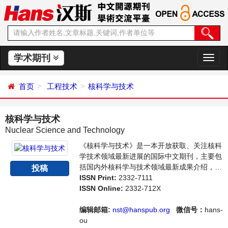
学术期刊
切
换
导
首页
工程技术
核科学与技术
航
核科学与技术
Nuclear Science and Technology
《核科学与技术》是一本开放获取、关注核科
学技术领域最新进展的国际中文期刊，主要包
括国内外核科学与技术领域最新成果介绍，学
投稿
者讨论，某一领域的研究进展和专业评论等多
ISSN Print:
2332-7111
方面的内容，旨在给世界范围内的科学家、学
ISSN Online:
2332-712X
者、科研人员提供一个传播、分享和讨论核科
学与技术领域内不同方向问题与发展的交流平
编辑邮箱:
nst@hanspub.org
微信号：
hans-
台。
ou