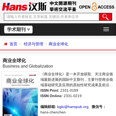
学术期刊
切
换
导
首页
经济与管理
商业全球化
航
商业全球化
Business and Globalization
《商业全球化》是一本开放获取、关注商业领
域最新进展的国际中文期刊，主要刊登商业领
域基础研究及应用的原始性研究成果及前沿报
道、学者讨论和专业评论等多方面的论文。本
ISSN Print:
2331-0189
刊支持思想创新、学术创新，倡导科学，繁荣
ISSN Online:
2331-0219
学术，集学术性、思想性为一体，旨在给世界
范围内的科学家、学者、科研人员提供一个传
编辑邮箱:
bglo@hanspub.org
微信号：
播、分享和讨论商业领域内不同方向问题与发
hans-chenchen