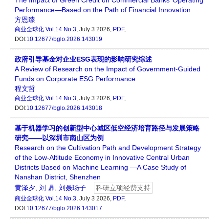
The Impact of Green Credit on Commercial Banks’ Operating
Performance—Based on the Path of Financial Innovation
方恩臻
商业全球化
Vol.14 No.3
, July 3 2026,
PDF
,
DOI:
10.12677/bglo.2026.143019
政府引导基金对企业ESG表现的影响研究综述
A Review of Research on the Impact of Government-Guided
Funds on Corporate ESG Performance
程文哲
商业全球化
Vol.14 No.3
, July 3 2026,
PDF
,
DOI:
10.12677/bglo.2026.143018
基于机器学习的创新型中心城区低空经济培育路径与发展策略
研究——以深圳市南山区为例
Research on the Cultivation Path and Development Strategy
of the Low-Altitude Economy in Innovative Central Urban
Districts Based on Machine Learning —A Case Study of
Nanshan District, Shenzhen
黄泽夕
,
刘 鼎
,
刘聂玚子
科研立项经费支持
商业全球化
Vol.14 No.3
, July 3 2026,
PDF
,
DOI:
10.12677/bglo.2026.143017