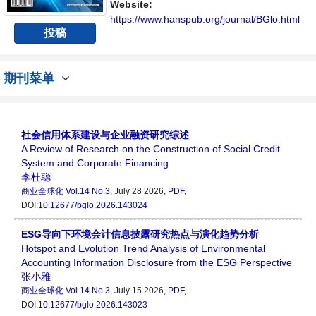
展的交流平台。
Website:
https://www.hanspub.org/journal/BGlo.html
投稿
期刊菜单
社会信用体系建设与企业融资研究综述
A Review of Research on the Construction of Social Credit
System and Corporate Financing
李杜聪
商业全球化
Vol.14 No.3
, July 28 2026,
PDF
,
DOI:
10.12677/bglo.2026.143024
ESG导向下环境会计信息披露研究热点与演化趋势分析
Hotspot and Evolution Trend Analysis of Environmental
Accounting Information Disclosure from the ESG Perspective
张小雅
商业全球化
Vol.14 No.3
, July 15 2026,
PDF
,
DOI:
10.12677/bglo.2026.143023