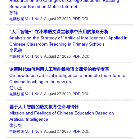
Research on the Changes of College Students' Reading
Behavior Based on Mobile Internet
苏静
电脑校园
Vol.1 No.8
, August 27 2020,
PDF
,
DOI:
"人工智能+" 在小学语文课堂教学中应用的策略分析
Analysis on the Strategy of “Artificial Intelligence+” Applied in
Chinese Classroom Teaching in Primary Schools
李凤萌
电脑校园
Vol.1 No.8
, August 27 2020,
PDF
,
DOI:
论新时代如何利用人工智能推动语文课堂的教学变革
On how to use artificial intelligence to promote the reform of
Chinese teaching in the new era
任小玉
电脑校园
Vol.1 No.8
, August 27 2020,
PDF
,
DOI:
基于人工智能的语文教育使命与情怀
Mission and Feelings of Chinese Education Based on
Artificial Intelligence
张少红
电脑校园
Vol.1 No.8
, August 27 2020,
PDF
,
DOI: