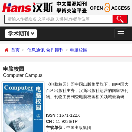
学术期刊
切
换
导
首页
信息通讯
合作期刊
电脑校园
航
电脑校园
Computer Campus
《电脑校园》即中国出版集团旗下，由中国大
百科出版社主办，汉斯出版社运营的国家级刊
物。刊物主要刊登电脑校园相关领域最新研究
进展文章。本刊支持思想创新、学术创新，倡
导科学，繁荣学术，集学术性、思想性为一
体，旨在给世界范围内的科学家、学者、科研
ISSN :
1671-122X
人员提供一个传播、分享和讨论电脑领域内不
CN :
11-9236/TP
同方向问题与发展的交流平台。
主管单位 :
中国出版集团