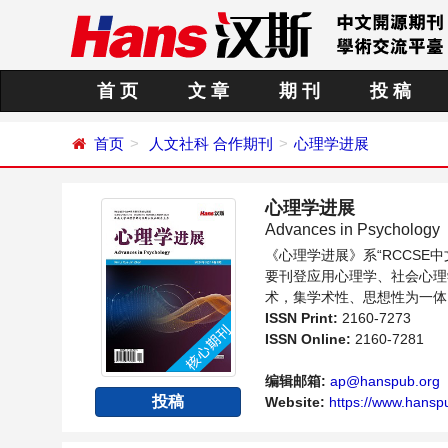
首 页
文 章
期 刊
投 稿
首页
人文社科
合作期刊
心理学进展
心理学进展
Advances in Psychology
《心理学进展》系“RCCS
要刊登应用心理学、社会心理
术，集学术性、思想性为一体
内不同方向问题与发展的交流
ISSN Print:
2160-7273
ISSN Online:
2160-7281
编辑邮箱:
ap@hanspub.org
投稿
Website:
https://www.hanspu