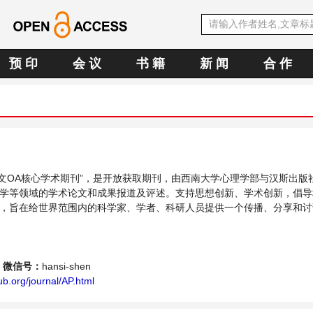
预 印
会 议
书 籍
新 闻
合 作
E中文OA核心学术期刊”，是开放获取期刊，由西南大学心理学部与汉斯出版
学等领域的学术论文和成果报道及评述。支持思想创新、学术创新，倡导
，旨在给世界范围内的科学家、学者、科研人员提供一个传播、分享和讨
平台。
微信号：
hansi-shen
b.org/journal/AP.html