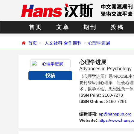
首 页
文 章
期 刊
投 稿
首页
人文社科
合作期刊
心理学进展
心理学进展
Advances in Psychology
投稿
《心理学进展》系“RCCS
要刊登应用心理学、社会心理
术，集学术性、思想性为一体
内不同方向问题与发展的交流
ISSN Print:
2160-7273
ISSN Online:
2160-7281
编辑邮箱:
ap@hanspub.org
Website:
https://www.hanspu