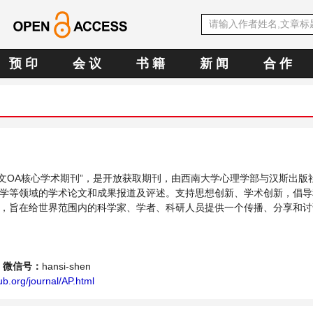
预 印
会 议
书 籍
新 闻
合 作
E中文OA核心学术期刊”，是开放获取期刊，由西南大学心理学部与汉斯出版
学等领域的学术论文和成果报道及评述。支持思想创新、学术创新，倡导
，旨在给世界范围内的科学家、学者、科研人员提供一个传播、分享和讨
平台。
微信号：
hansi-shen
b.org/journal/AP.html