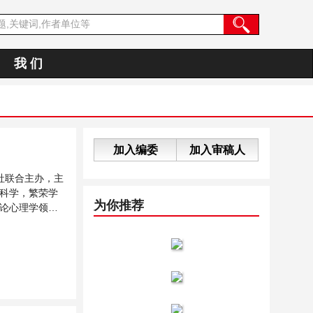
我 们
加入编委
加入审稿人
社联合主办，主
科学，繁荣学
为你推荐
论心理学领域