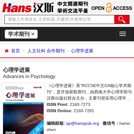
学术期刊
切
换
导
首页
人文社科
合作期刊
心理学进展
航
心理学进展
Advances in Psychology
《心理学进展》系“RCCSE中文OA核心学术期
刊”，是开放获取期刊，由西南大学心理学部与
汉斯出版社联合主办，主要刊登应用心理学、
社会心理学等领域的学术论文和成果报道及评
ISSN Print:
2160-7273
述。支持思想创新、学术创新，倡导科学，繁
ISSN Online:
2160-7281
荣学术，集学术性、思想性为一体，旨在给世
界范围内的科学家、学者、科研人员提供一个
编辑邮箱:
ap@hanspub.org
微信号：
hansi-
传播、分享和讨论心理学领域内不同方向问题
shen