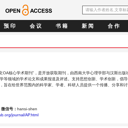
预 印
会 议
书 籍
新 闻
合 作
E中文OA核心学术期刊”，是开放获取期刊，由西南大学心理学部与汉斯出版
学等领域的学术论文和成果报道及评述。支持思想创新、学术创新，倡导
，旨在给世界范围内的科学家、学者、科研人员提供一个传播、分享和讨
平台。
微信号：
hansi-shen
b.org/journal/AP.html