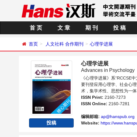
首 页
文 章
期 刊
投 稿
首页
人文社科
合作期刊
心理学进展
心理学进展
Advances in Psychology
《心理学进展》系“RCCS
要刊登应用心理学、社会心理
术，集学术性、思想性为一体
内不同方向问题与发展的交流
ISSN Print:
2160-7273
ISSN Online:
2160-7281
编辑邮箱:
ap@hanspub.org
投稿
Website:
https://www.hanspu