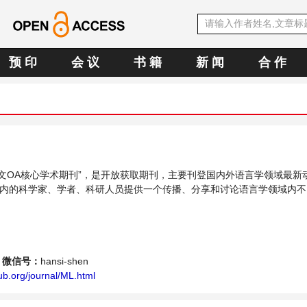
预 印
会 议
书 籍
新 闻
合 作
E中文OA核心学术期刊”，是开放获取期刊，主要刊登国内外语言学领域最新
内的科学家、学者、科研人员提供一个传播、分享和讨论语言学领域内不
微信号：
hansi-shen
b.org/journal/ML.html