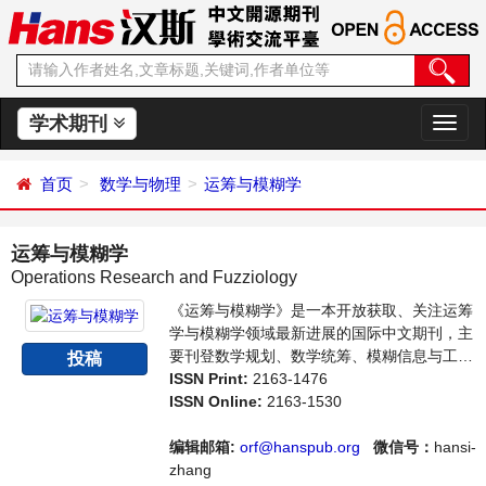
学术期刊
切
换
导
首页
数学与物理
运筹与模糊学
航
运筹与模糊学
Operations Research and Fuzziology
《运筹与模糊学》是一本开放获取、关注运筹
学与模糊学领域最新进展的国际中文期刊，主
要刊登数学规划、数学统筹、模糊信息与工
投稿
程、模糊管理学相关内容的学术论文和成果评
ISSN Print:
2163-1476
述。本刊支持思想创新、学术创新，倡导科
ISSN Online:
2163-1530
学，繁荣学术，集学术性、思想性为一体，旨
在给世界范围内的科学家、学者、科研人员提
编辑邮箱:
orf@hanspub.org
微信号：
hansi-
供一个传播、分享和讨论运筹与模糊学领域内
zhang