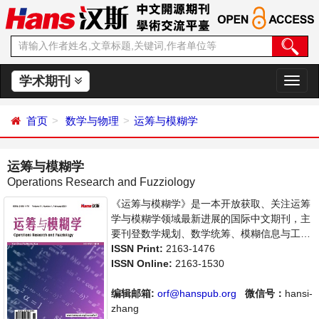
学术期刊
切
换
导
首页
数学与物理
运筹与模糊学
航
运筹与模糊学
Operations Research and Fuzziology
《运筹与模糊学》是一本开放获取、关注运筹
学与模糊学领域最新进展的国际中文期刊，主
要刊登数学规划、数学统筹、模糊信息与工
程、模糊管理学相关内容的学术论文和成果评
ISSN Print:
2163-1476
述。本刊支持思想创新、学术创新，倡导科
ISSN Online:
2163-1530
学，繁荣学术，集学术性、思想性为一体，旨
在给世界范围内的科学家、学者、科研人员提
编辑邮箱:
orf@hanspub.org
微信号：
hansi-
供一个传播、分享和讨论运筹与模糊学领域内
zhang