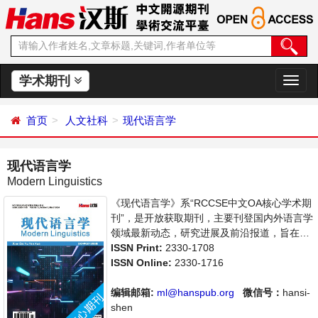
学术期刊
切
换
导
首页
人文社科
现代语言学
航
现代语言学
Modern Linguistics
《现代语言学》系“RCCSE中文OA核心学术期
刊”，是开放获取期刊，主要刊登国内外语言学
领域最新动态，研究进展及前沿报道，旨在给
世界范围内的科学家、学者、科研人员提供一
ISSN Print:
2330-1708
个传播、分享和讨论语言学领域内不同方向问
ISSN Online:
2330-1716
题与发展的交流平台。
编辑邮箱:
ml@hanspub.org
微信号：
hansi-
shen