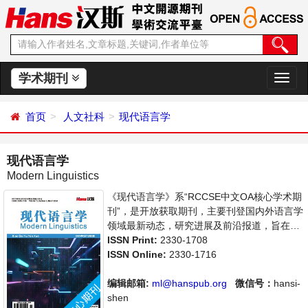
学术期刊
切
换
导
首页
人文社科
现代语言学
航
现代语言学
Modern Linguistics
《现代语言学》系“RCCSE中文OA核心学术期
刊”，是开放获取期刊，主要刊登国内外语言学
领域最新动态，研究进展及前沿报道，旨在给
世界范围内的科学家、学者、科研人员提供一
ISSN Print:
2330-1708
个传播、分享和讨论语言学领域内不同方向问
ISSN Online:
2330-1716
题与发展的交流平台。
编辑邮箱:
ml@hanspub.org
微信号：
hansi-
shen