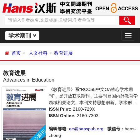
学术期刊
切
换
导
首页
人文社科
教育进展
航
教育进展
Advances in Education
《教育进展》系“RCCSE中文OA核心学术期
刊”，是开放获取期刊，主要刊登国内外教育学
领域相关论文。本刊支持思想创新、学术创
新，倡导科学，繁荣学术，集学术性、思想性
ISSN Print:
2160-729X
为一体，旨在给世界范围内的科学家、学者、
ISSN Online:
2160-7303
科研人员提供一个传播、分享和讨论教育学领
域内不同方向问题与发展的交流平台。
编辑邮箱:
ae@hanspub.org
微信号：
hans-
zhong