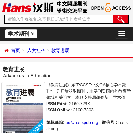
学术期刊
切
换
导
首页
人文社科
教育进展
航
教育进展
Advances in Education
《教育进展》系“RCCSE中文OA核心学术期
刊”，是开放获取期刊，主要刊登国内外教育学
领域相关论文。本刊支持思想创新、学术创
新，倡导科学，繁荣学术，集学术性、思想性
ISSN Print:
2160-729X
为一体，旨在给世界范围内的科学家、学者、
ISSN Online:
2160-7303
科研人员提供一个传播、分享和讨论教育学领
域内不同方向问题与发展的交流平台。
编辑邮箱:
ae@hanspub.org
微信号：
hans-
zhong