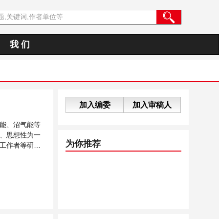
我 们
加入编委
加入审稿人
能、沼气能等
、思想性为一
为你推荐
工作者等研究