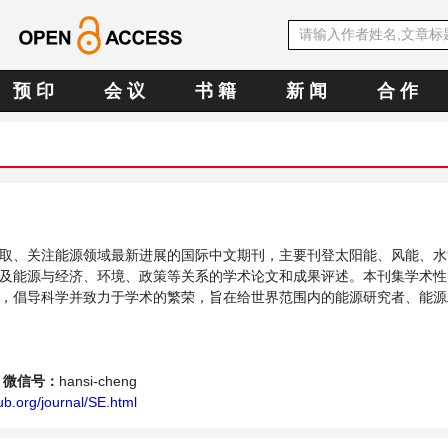
预 印
会 议
书 籍
新 闻
合 作
取、关注能源领域最新进展的国际中文期刊，主要刊登太阳能、风能、水
及能源与经济、环境、政策等关系的学术论文和成果评述。本刊集学术性
，倡导科学并致力于学术的繁荣，旨在给世界范围内的能源研究者、能源
个传播、分享和讨论能源持续性发展的交流平台。
微信号：
hansi-cheng
b.org/journal/SE.html