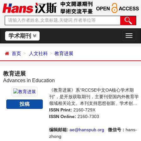
学术期刊
切
换
导
首页
人文社科
教育进展
航
教育进展
Advances in Education
《教育进展》系“RCCSE中文OA核心学术期
刊”，是开放获取期刊，主要刊登国内外教育学
领域相关论文。本刊支持思想创新、学术创
投稿
新，倡导科学，繁荣学术，集学术性、思想性
ISSN Print:
2160-729X
为一体，旨在给世界范围内的科学家、学者、
ISSN Online:
2160-7303
科研人员提供一个传播、分享和讨论教育学领
域内不同方向问题与发展的交流平台。
编辑邮箱:
ae@hanspub.org
微信号：
hans-
zhong