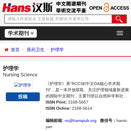
学术期刊
切
换
导
首页
医药卫生
护理学
航
护理学
Nursing Science
《护理学》系“RCCSE中文OA核心学术期
刊”，是一本开放获取、关注护理领域最新进展
的国际中文期刊，主要刊登以自然科学和社会
投稿
科学理论为基础，对人类健康的护理理论、知
ISSN Print:
2168-5657
识、技能及其发展规律等相关领域的论文。本
ISSN Online:
2168-5614
刊支持思想创新、学术创新，倡导科学，繁荣
学术，集学术性、思想性为一体，旨在给世界
编辑邮箱:
ns@hanspub.org
微信号：
hansi-
范围内的科学家、学者、科研人员提供一个传
yan