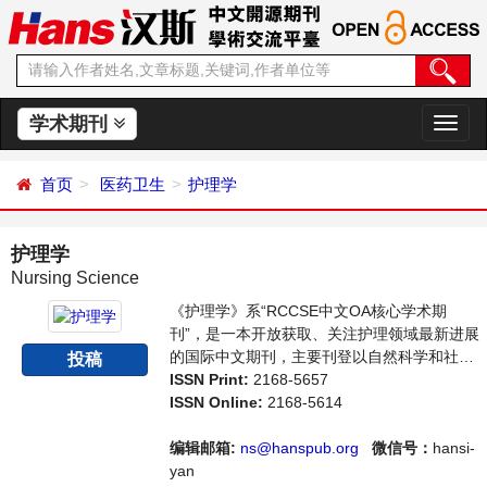
学术期刊
切
换
导
首页
医药卫生
护理学
航
护理学
Nursing Science
《护理学》系“RCCSE中文OA核心学术期
刊”，是一本开放获取、关注护理领域最新进展
的国际中文期刊，主要刊登以自然科学和社会
投稿
科学理论为基础，对人类健康的护理理论、知
ISSN Print:
2168-5657
识、技能及其发展规律等相关领域的论文。本
ISSN Online:
2168-5614
刊支持思想创新、学术创新，倡导科学，繁荣
学术，集学术性、思想性为一体，旨在给世界
编辑邮箱:
ns@hanspub.org
微信号：
hansi-
范围内的科学家、学者、科研人员提供一个传
yan