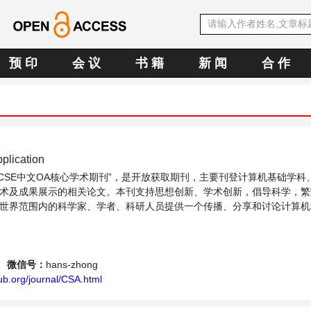
预 印
会 议
书 籍
新 闻
合 作
plication
CCSE中文OA核心学术期刊”，是开放获取期刊，主要刊登计算机基础学科
术及成果展示的相关论文。本刊支持思想创新、学术创新，倡导科学，繁
世界范围内的科学家、学者、科研人员提供一个传播、分享和讨论计算机
。
微信号：
hans-zhong
ub.org/journal/CSA.html