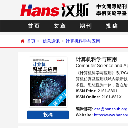
首 页
文 章
期 刊
投 稿
首页
信息通讯
计算机科学与应用
计算机科学与应用
Computer Science and Ap
《计算机科学与应用》系“R
算机仿真及应用领域内最新技
术性、思想性为一体，旨在给
同方向问题与发展的交流平台
ISSN Print:
2161-8801
ISSN Online:
2161-881X
编辑邮箱:
csa@hanspub.org
投稿
Website:
https://www.hansp