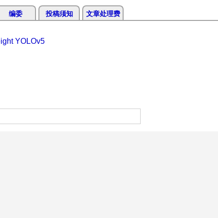
编委
投稿须知
文章处理费
eight YOLOv5