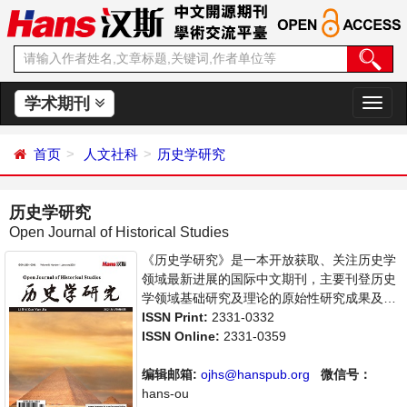
学术期刊
切
换
导
首页
人文社科
历史学研究
航
历史学研究
Open Journal of Historical Studies
《历史学研究》是一本开放获取、关注历史学
领域最新进展的国际中文期刊，主要刊登历史
学领域基础研究及理论的原始性研究成果及前
沿报道、学者讨论和专业评论等多方面的论
ISSN Print:
2331-0332
文。本刊支持思想创新、学术创新，倡导科
ISSN Online:
2331-0359
学，繁荣学术，集学术性、思想性为一体，旨
在给世界范围内的科学家、学者、科研人员提
编辑邮箱:
ojhs@hanspub.org
微信号：
供一个传播、分享和讨论历史学领域内不同方
hans-ou