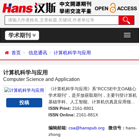
学术期刊
切
换
导
首页
信息通讯
计算机科学与应用
航
计算机科学与应用
Computer Science and Application
《计算机科学与应用》系“RCCSE中文OA核心
学术期刊”，是开放获取期刊，主要刊登计算机
基础学科、人工智能、计算机仿真及应用领域
投稿
内最新技术及成果展示的相关论文。本刊支持
ISSN Print:
2161-8801
思想创新、学术创新，倡导科学，繁荣学术，
ISSN Online:
2161-881X
集学术性、思想性为一体，旨在给世界范围内
的科学家、学者、科研人员提供一个传播、分
编辑邮箱:
csa@hanspub.org
微信号：
hans-
享和讨论计算机科学领域内不同方向问题与发
zhong