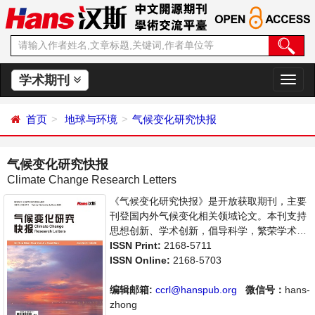
学术期刊
切
换
导
首页
地球与环境
气候变化研究快报
航
气候变化研究快报
Climate Change Research Letters
《气候变化研究快报》是开放获取期刊，主要
刊登国内外气候变化相关领域论文。本刊支持
思想创新、学术创新，倡导科学，繁荣学术，
集学术性、思想性为一体，旨在给世界范围内
ISSN Print:
2168-5711
的科学家、学者、科研人员提供一个传播、分
ISSN Online:
2168-5703
享和讨论气候变化领域内不同方向问题与发展
的交流平台。
编辑邮箱:
ccrl@hanspub.org
微信号：
hans-
zhong