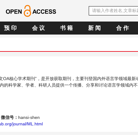
预 印
会 议
书 籍
新 闻
合 作
E中文OA核心学术期刊”，是开放获取期刊，主要刊登国内外语言学领域最新
内的科学家、学者、科研人员提供一个传播、分享和讨论语言学领域内不
微信号：
hansi-shen
b.org/journal/ML.html