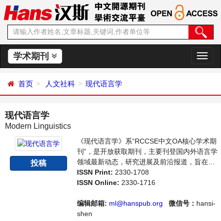
学术期刊
切
换
导
首页
人文社科
现代语言学
航
现代语言学
Modern Linguistics
《现代语言学》系“RCCSE中文OA核心学术期
刊”，是开放获取期刊，主要刊登国内外语言学
领域最新动态，研究进展及前沿报道，旨在给
投稿
世界范围内的科学家、学者、科研人员提供一
ISSN Print:
2330-1708
个传播、分享和讨论语言学领域内不同方向问
ISSN Online:
2330-1716
题与发展的交流平台。
编辑邮箱:
ml@hanspub.org
微信号：
hansi-
shen