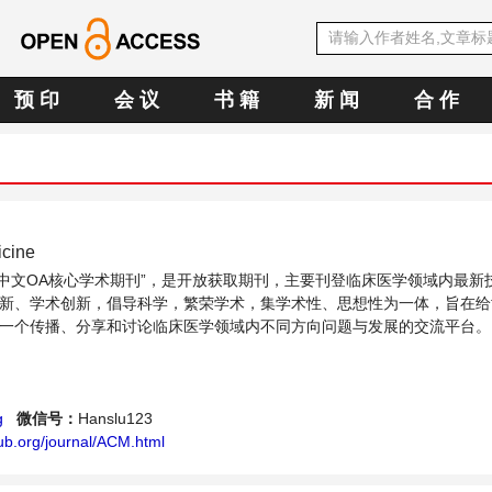
预 印
会 议
书 籍
新 闻
合 作
icine
SE中文OA核心学术期刊”，是开放获取期刊，主要刊登临床医学领域内最新
新、学术创新，倡导科学，繁荣学术，集学术性、思想性为一体，旨在给
一个传播、分享和讨论临床医学领域内不同方向问题与发展的交流平台。
g
微信号：
Hanslu123
ub.org/journal/ACM.html