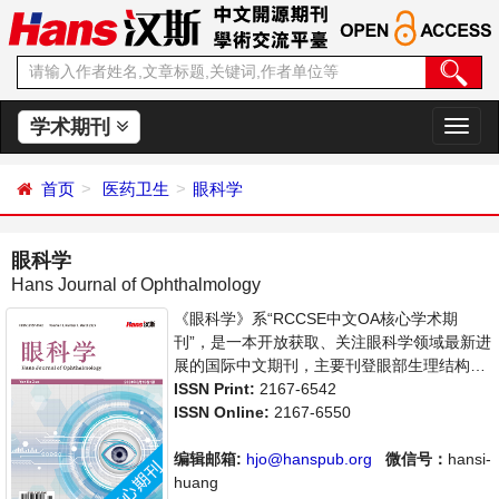
学术期刊
切
换
导
首页
医药卫生
眼科学
航
眼科学
Hans Journal of Ophthalmology
《眼科学》系“RCCSE中文OA核心学术期
刊”，是一本开放获取、关注眼科学领域最新进
展的国际中文期刊，主要刊登眼部生理结构分
析、眼部疾病的检查、病理与治疗等相关内容
ISSN Print:
2167-6542
的学术论文。本刊支持思想创新、学术创新，
ISSN Online:
2167-6550
倡导科学，繁荣学术，集学术性、思想性为一
体，旨在给世界范围内的科学家、学者、科研
编辑邮箱:
hjo@hanspub.org
微信号：
hansi-
人员提供一个传播、分享和讨论眼科学领域内
huang