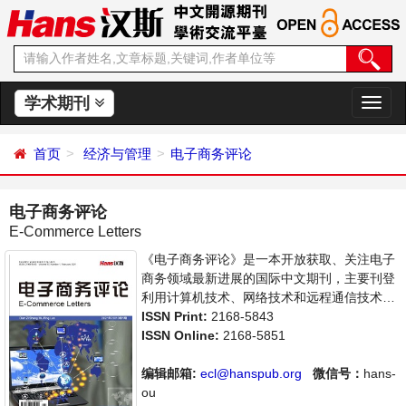
学术期刊
切
换
导
首页
经济与管理
电子商务评论
航
电子商务评论
E-Commerce Letters
《电子商务评论》是一本开放获取、关注电子
商务领域最新进展的国际中文期刊，主要刊登
利用计算机技术、网络技术和远程通信技术来
实现电子化、数字化和网络化的整个商务过程
ISSN Print:
2168-5843
的相关论文。本刊支持思想创新、学术创新，
ISSN Online:
2168-5851
倡导科学，繁荣学术，集学术性、思想性为一
体，旨在给世界范围内的科学家、学者、科研
编辑邮箱:
ecl@hanspub.org
微信号：
hans-
人员提供一个传播、分享和讨论电子商务领域
ou