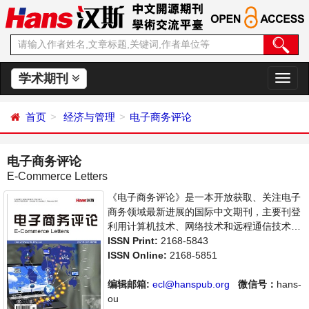
学术期刊
切
换
导
首页
经济与管理
电子商务评论
航
电子商务评论
E-Commerce Letters
《电子商务评论》是一本开放获取、关注电子
商务领域最新进展的国际中文期刊，主要刊登
利用计算机技术、网络技术和远程通信技术来
实现电子化、数字化和网络化的整个商务过程
ISSN Print:
2168-5843
的相关论文。本刊支持思想创新、学术创新，
ISSN Online:
2168-5851
倡导科学，繁荣学术，集学术性、思想性为一
体，旨在给世界范围内的科学家、学者、科研
编辑邮箱:
ecl@hanspub.org
微信号：
hans-
人员提供一个传播、分享和讨论电子商务领域
ou