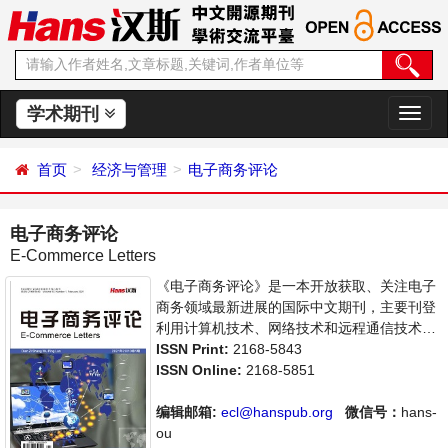
学术期刊
切
换
导
首页
经济与管理
电子商务评论
航
电子商务评论
E-Commerce Letters
《电子商务评论》是一本开放获取、关注电子
商务领域最新进展的国际中文期刊，主要刊登
利用计算机技术、网络技术和远程通信技术来
实现电子化、数字化和网络化的整个商务过程
ISSN Print:
2168-5843
的相关论文。本刊支持思想创新、学术创新，
ISSN Online:
2168-5851
倡导科学，繁荣学术，集学术性、思想性为一
体，旨在给世界范围内的科学家、学者、科研
编辑邮箱:
ecl@hanspub.org
微信号：
hans-
人员提供一个传播、分享和讨论电子商务领域
ou