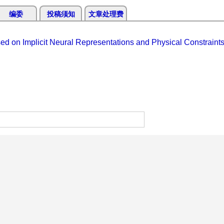
编委
投稿须知
文章处理费
ed on Implicit Neural Representations and Physical Constraint