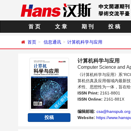
首 页
文 章
期 刊
投 稿
首页
信息通讯
计算机科学与应用
计算机科学与应用
Computer Science and Ap
《计算机科学与应用》系“R
算机仿真及应用领域内最新技
术性、思想性为一体，旨在给
同方向问题与发展的交流平台
ISSN Print:
2161-8801
ISSN Online:
2161-881X
编辑邮箱:
csa@hanspub.org
投稿
Website:
https://www.hansp