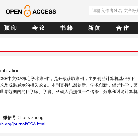
预 印
会 议
书 籍
新 闻
合 作
plication
CCSE中文OA核心学术期刊”，是开放获取期刊，主要刊登计算机基础学科
术及成果展示的相关论文。本刊支持思想创新、学术创新，倡导科学，繁
世界范围内的科学家、学者、科研人员提供一个传播、分享和讨论计算机
。
微信号：
hans-zhong
ub.org/journal/CSA.html