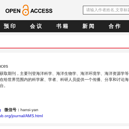
预 印
会 议
书 籍
新 闻
合 作
nces
获取期刊，主要刊登海洋科学、海洋生物学、海洋环境学、海洋资源学等
在给世界范围内的科学家、学者、科研人员提供一个传播、分享和讨论海
台。
g
微信号：
hansi-yan
ub.org/journal/AMS.html