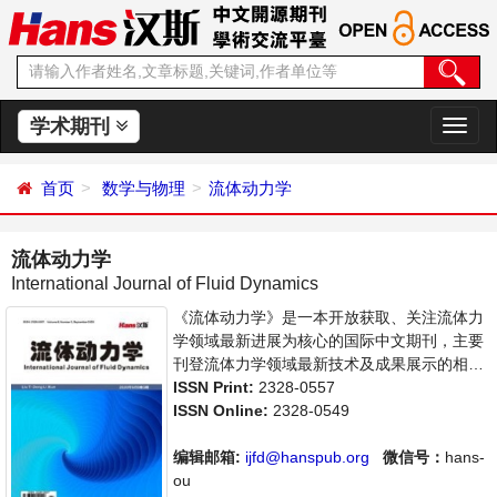
学术期刊
切
换
导
首页
数学与物理
流体动力学
航
流体动力学
International Journal of Fluid Dynamics
《流体动力学》是一本开放获取、关注流体力
学领域最新进展为核心的国际中文期刊，主要
刊登流体力学领域最新技术及成果展示的相关
论文。本刊支持思想创新、学术创新，倡导科
ISSN Print:
2328-0557
学，繁荣学术，集学术性、思想性为一体，旨
ISSN Online:
2328-0549
在给世界范围内的科学家、学者、科研人员提
供一个传播、分享和讨论流体力学领域内不同
编辑邮箱:
ijfd@hanspub.org
微信号：
hans-
方向问题与发展的交流平台。
ou