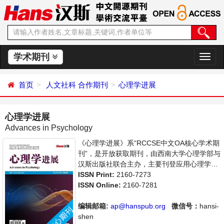
学术期刊
切
换
导
首页
人文社科
合作期刊
心理学进展
航
心理学进展
Advances in Psychology
《心理学进展》系“RCCSE中文OA核心学术期
刊”，是开放获取期刊，由西南大学心理学部与
汉斯出版社联合主办，主要刊登应用心理学、
社会心理学等领域的学术论文和成果报道及评
ISSN Print:
2160-7273
述。支持思想创新、学术创新，倡导科学，繁
ISSN Online:
2160-7281
荣学术，集学术性、思想性为一体，旨在给世
界范围内的科学家、学者、科研人员提供一个
编辑邮箱:
ap@hanspub.org
微信号：
hansi-
传播、分享和讨论心理学领域内不同方向问题
shen